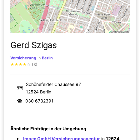
Gerd Szigas
Versicherung
in
Berlin
★
★
★
★
☆
(3)
Schönefelder Chaussee 97
🗺
12524 Berlin
☎
030 6732391
Ähnliche Einträge in der Umgebung
Impec GmbH Versicherungsagentur
in
12524