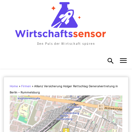
Den Puls der Wirtschaft spüren
Home
»
Firmen
»
Allianz Versicherung Holger Rettschlag Generalvertretung in
Berlin – Rummelsburg