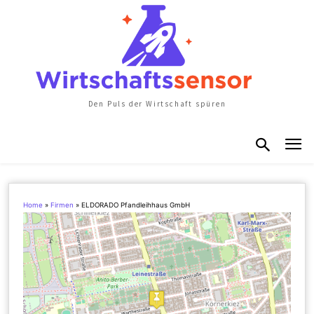
Den Puls der Wirtschaft spüren
Home
»
Firmen
»
ELDORADO Pfandleihhaus GmbH