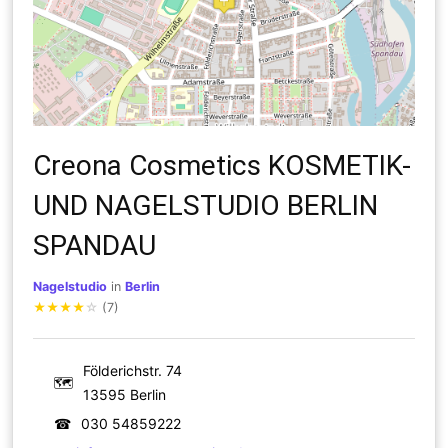
Creona Cosmetics KOSMETIK-
UND NAGELSTUDIO BERLIN
SPANDAU
Nagelstudio
in
Berlin
★
★
★
★
☆
(7)
Földerichstr. 74
🗺
13595 Berlin
☎
030 54859222