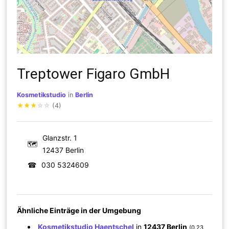
Treptower Figaro GmbH
Kosmetikstudio
in
Berlin
★
★
★
☆
☆
(4)
Glanzstr. 1
🗺
12437 Berlin
☎
030 5324609
Ähnliche Einträge in der Umgebung
Kosmetikstudio Haentschel
in
12437 Berlin
(0.23