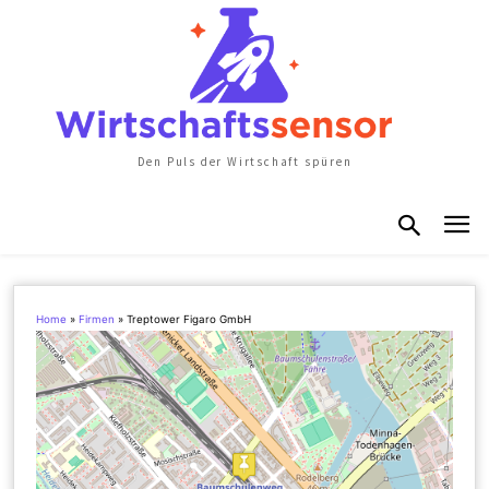
Den Puls der Wirtschaft spüren
Home
»
Firmen
»
Treptower Figaro GmbH