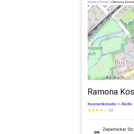
Home
»
Firmen
»
Ramona Kosmet
Ramona Kos
Kosmetikstudio
in
Berlin
★
★
★
★
☆
(2)
Zepernicker Str.
🗺