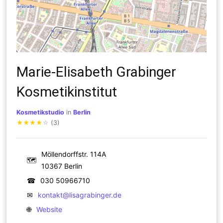
Marie-Elisabeth Grabinger
Kosmetikinstitut
Kosmetikstudio
in
Berlin
★
★
★
★
☆
(3)
Möllendorffstr. 114A
🗺
10367 Berlin
☎
030 50966710
✉
kontakt@lisagrabinger.de
🌐
Website