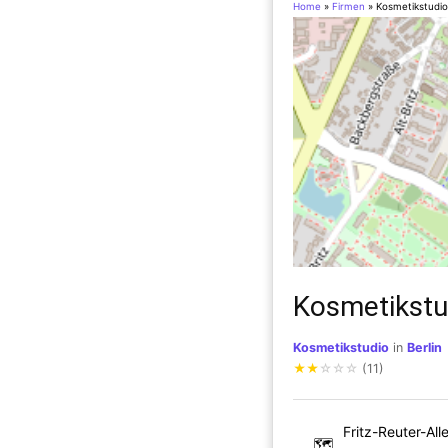
Home
»
Firmen
»
Kosmetikstudio
Kosmetikstu
Kosmetikstudio
in
Berlin
★
★
☆
☆
☆
(11)
Fritz-Reuter-All
🗺