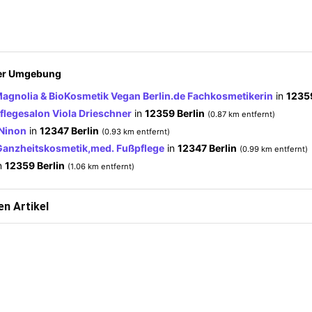
der Umgebung
agnolia & BioKosmetik Vegan Berlin.de Fachkosmetikerin
in
12359
flegesalon Viola Drieschner
in
12359 Berlin
(0.87 km entfernt)
Ninon
in
12347 Berlin
(0.93 km entfernt)
anzheitskosmetik,med. Fußpflege
in
12347 Berlin
(0.99 km entfernt)
n
12359 Berlin
(1.06 km entfernt)
n Artikel