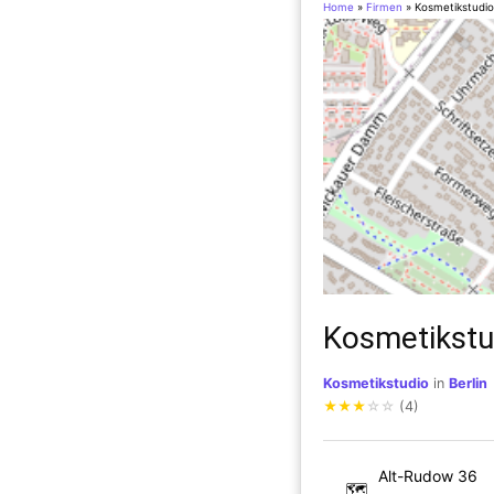
Home
»
Firmen
»
Kosmetikstudio
Kosmetikstu
Kosmetikstudio
in
Berlin
★
★
★
☆
☆
(4)
Alt-Rudow 36
🗺