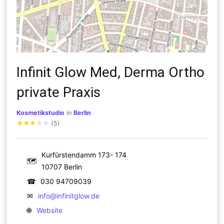
Infinit Glow Med, Derma Ortho
private Praxis
Kosmetikstudio
in
Berlin
★
★
★
☆
☆
(5)
Kurfürstendamm 173- 174
🗺
10707 Berlin
☎
030 94709039
✉
info@infinitglow.de
🌐
Website