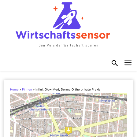
Den Puls der Wirtschaft spüren
Home
»
Firmen
»
Infinit Glow Med, Derma Ortho private Praxis