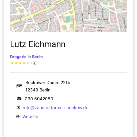
Lutz Eichmann
Drogerie
in
Berlin
★
★
★
★
☆
(4)
Buckower Damm 221b
🗺
12349 Berlin
☎
030 6042080
✉
info@zahnarztpraxis-buckow.de
🌐
Website