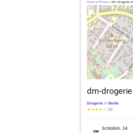
Home
»
Firmen
»
dm-drogerie m
dm-drogerie
Drogerie
in
Berlin
★
★
★
★
☆
(4)
Schloßstr. 34
🗺