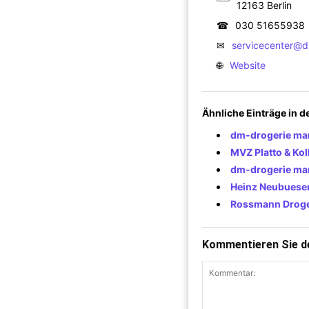
12163 Berlin
☎
030 51655938
✉
servicecenter@
🌐
Website
Ähnliche Einträge in 
dm-drogerie ma
MVZ Platto & Ko
dm-drogerie ma
Heinz Neubuese
Rossmann Droge
Kommentieren Sie de