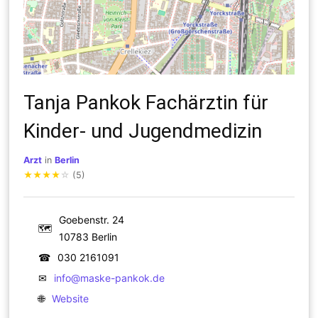
Tanja Pankok Fachärztin für
Kinder- und Jugendmedizin
Arzt
in
Berlin
★
★
★
★
☆
(5)
Goebenstr. 24
🗺
10783 Berlin
☎
030 2161091
✉
info@maske-pankok.de
🌐
Website