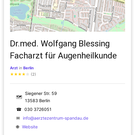
Dr.med. Wolfgang Blessing
Facharzt für Augenheilkunde
Arzt
in
Berlin
★
★
★
★
☆
(2)
Siegener Str. 59
🗺
13583 Berlin
☎
030 3726051
✉
info@aerztezentrum-spandau.de
🌐
Website