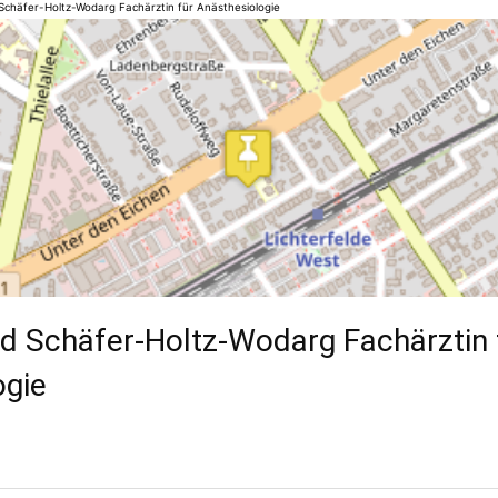
 Schäfer-Holtz-Wodarg Fachärztin für Anästhesiologie
id Schäfer-Holtz-Wodarg Fachärztin 
ogie