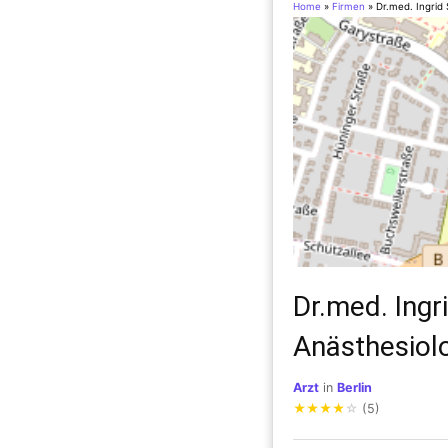
Home
»
Firmen
»
Dr.med. Ingrid
Dr.med. Ingr
Anästhesiol
Arzt
in
Berlin
★
★
★
★
☆
(5)