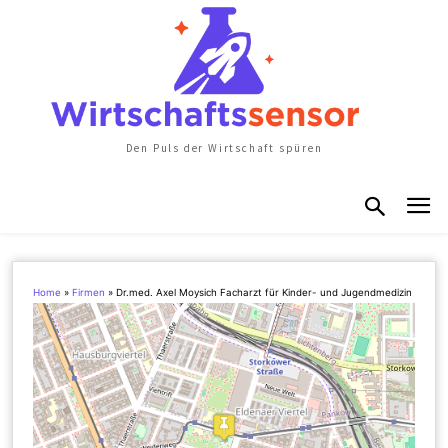
Den Puls der Wirtschaft spüren
Home
»
Firmen
»
Dr.med. Axel Moysich Facharzt für Kinder- und Jugendmedizin