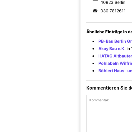
10823 Berlin
☎
030 7812611
Ähnliche Einträge in 
PB-Bau Berlin 
Akay Bau e.K.
in
HATAG Altbaute
Pohlabeln Wilfr
Böhlert Haus- u
Kommentieren Sie de